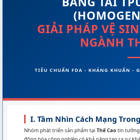
BĂNG TẢI TP
(HOMOGENE
GIẢI PHÁP VỆ SI
NGÀNH T
TIÊU CHUẨN FDA - KHÁNG KHUẨN - 
I. Tầm Nhìn Cách Mạng Tron
Nhóm phát triển sản phẩm tại
Thế Cao
tin tưởng
động hóa công nghiệp có khả năng tạo ra sự khác