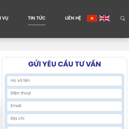
H VỤ
TIN TỨC
LIÊN HỆ
GỬI YÊU CẦU TƯ VẤN