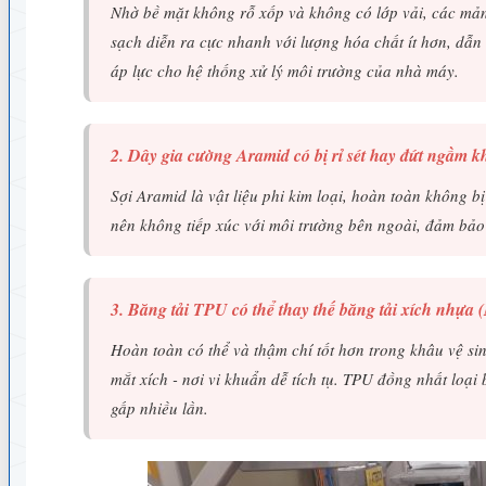
Nhờ bề mặt không rỗ xốp và không có lớp vải, các mả
sạch diễn ra cực nhanh với lượng hóa chất ít hơn, dẫn
áp lực cho hệ thống xử lý môi trường của nhà máy.
2. Dây gia cường Aramid có bị rỉ sét hay đứt ngầm 
Sợi Aramid là vật liệu phi kim loại, hoàn toàn không b
nên không tiếp xúc với môi trường bên ngoài, đảm bảo
3. Băng tải TPU có thể thay thế băng tải xích nhựa 
Hoàn toàn có thể và thậm chí tốt hơn trong khâu vệ si
mắt xích - nơi vi khuẩn dễ tích tụ. TPU đồng nhất loại 
gấp nhiều lần.