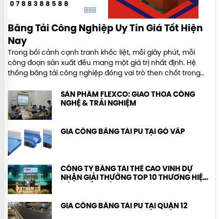
Băng Tải Công Nghiệp Uy Tín Giá Tốt Hiện
Nay
Trong bối cảnh cạnh tranh khốc liệt, mỗi giây phút, mỗi
công đoạn sản xuất đều mang một giá trị nhất định. Hệ
thống băng tải công nghiệp đóng vai trò then chốt trong
việc chuyển động liên tục, tự động hóa các thao tác vận
chuyển nguyên vật liệu, bán thành phẩm và thành phẩm.
SẢN PHẨM FLEXCO: GIAO THOA CÔNG
NGHỆ & TRẢI NGHIỆM
GIA CÔNG BĂNG TẢI PU TẠI GÒ VẤP
CÔNG TY BĂNG TẢI THẾ CAO VINH DỰ
NHẬN GIẢI THƯỞNG TOP 10 THƯƠNG HIỆU
HÀNG ĐẦU VIỆT NAM
GIA CÔNG BĂNG TẢI PU TẠI QUẬN 12