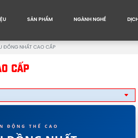
IỆU
SẢN PHẨM
NGÀNH NGHỀ
DỊC
PU ĐỒNG NHẤT CAO CẤP
AO CẤP
N ĐỘNG THẾ CAO