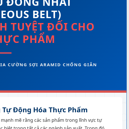
U ĐỒNG NHẤT
OUS BELT)
NH TUYỆT ĐỐI CHO
HỰC PHẨM
GIA CƯỜNG SỢI ARAMID CHỐNG GIÃN
g Tự Động Hóa Thực Phẩm
 mạnh mẽ rằng các sản phẩm trong lĩnh vực tự
 biệt trong tất cả các ngành sản xuất. Trong đó,