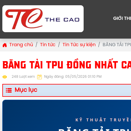
GIỚI TH
Trang chủ
Tin tức
Tin Tức sự kiện
BĂNG TẢI T
BĂNG TẢI TPU ĐỒNG NHẤT C
248 Lượt xem
Ngày đăng: 05/05/2026 01:10 PM
Mục lục
KỸ THUẬT TRUYỀ