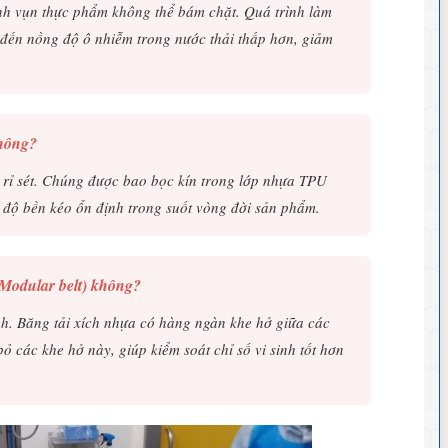
nh vụn thực phẩm không thể bám chặt. Quá trình làm
 đến nồng độ ô nhiễm trong nước thải thấp hơn, giảm
không?
ị rỉ sét. Chúng được bao bọc kín trong lớp nhựa TPU
 độ bền kéo ổn định trong suốt vòng đời sản phẩm.
(Modular belt) không?
nh. Băng tải xích nhựa có hàng ngàn khe hở giữa các
bỏ các khe hở này, giúp kiểm soát chỉ số vi sinh tốt hơn