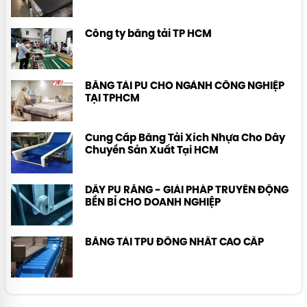
Công ty băng tải TP HCM
BĂNG TẢI PU CHO NGÀNH CÔNG NGHIỆP
TẠI TPHCM
Cung Cấp Băng Tải Xích Nhựa Cho Dây
Chuyền Sản Xuất Tại HCM
DÂY PU RĂNG - GIẢI PHÁP TRUYỀN ĐỘNG
BỀN BỈ CHO DOANH NGHIỆP
BĂNG TẢI TPU ĐỒNG NHẤT CAO CẤP