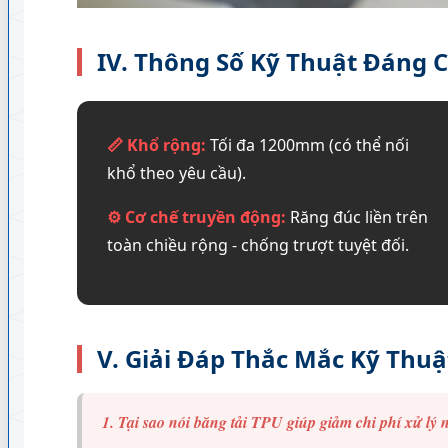
IV. Thông Số Kỹ Thuật Đáng 
📏 Khổ rộng:
Tối đa 1200mm (có thể nối
khổ theo yêu cầu).
⚙️ Cơ chế truyền động:
Răng đúc liền trên
toàn chiều rộng - chống trượt tuyệt đối.
V. Giải Đáp Thắc Mắc Kỹ Thuậ
1. Tại sao nói băng tải TPU giúp giảm chi phí xử lý 