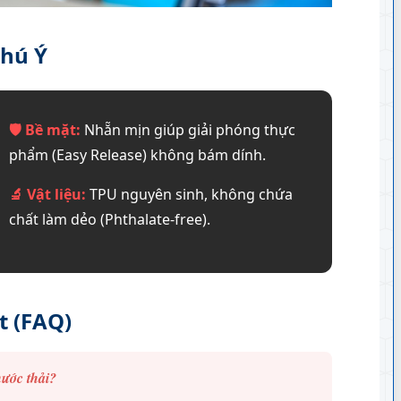
Chú Ý
🛡️ Bề mặt:
Nhẵn mịn giúp giải phóng thực
phẩm (Easy Release) không bám dính.
🔬 Vật liệu:
TPU nguyên sinh, không chứa
chất làm dẻo (Phthalate-free).
t (FAQ)
nước thải?