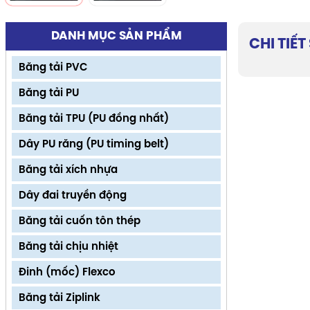
DANH MỤC SẢN PHẨM
CHI TIẾ
Băng tải PVC
Băng tải PU
Băng tải TPU (PU đồng nhất)
Dây PU răng (PU timing belt)
Băng tải xích nhựa
Dây đai truyền động
Băng tải cuốn tôn thép
Băng tải chịu nhiệt
Đinh (mốc) Flexco
Băng tải Ziplink