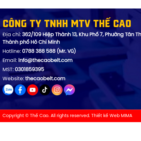
Công ty TNHH MTV Thế Cao
Địa chỉ:
362/109 Hiệp Thành 13, Khu Phố 7, Phường Tân Th
Thành phố Hồ Chí Minh
Hotline:
0788 388 588 (Mr. Vũ)
Email:
info@thecaobelt.com
MST:
0301859395
Website:
thecaobelt.com
Copyright © Thế Cao. All rights reserved.
Thiết kế Web MIMA