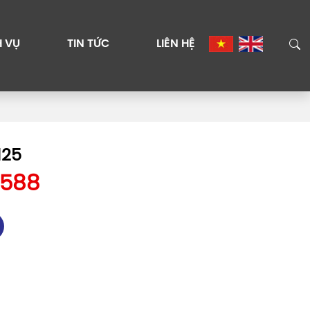
H VỤ
TIN TỨC
LIÊN HỆ
125
8588