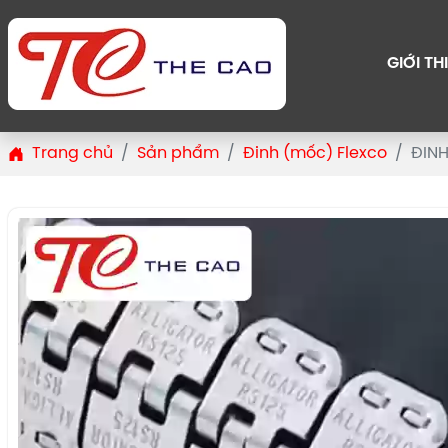
GIỚI TH
Trang chủ
Sản phẩm
Đinh (mốc) Flexco
ĐINH