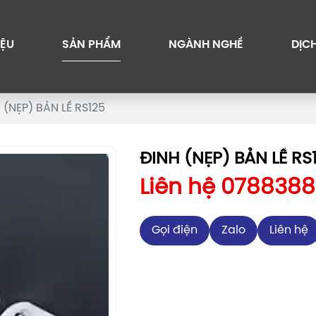
IỆU
SẢN PHẨM
NGÀNH NGHỀ
DỊC
 (NẸP) BẢN LỀ RS125
ĐINH (NẸP) BẢN LỀ RS
Liên hệ 078838
Gọi điện
Zalo
Liên hệ