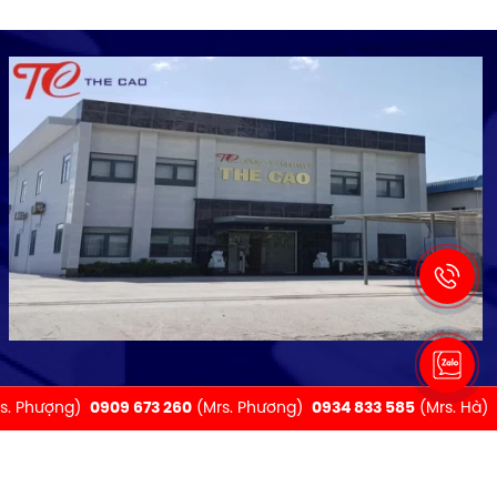
s. Phượng)
0909 673 260
(Mrs. Phương)
0934 833 585
(Mrs. Hà)