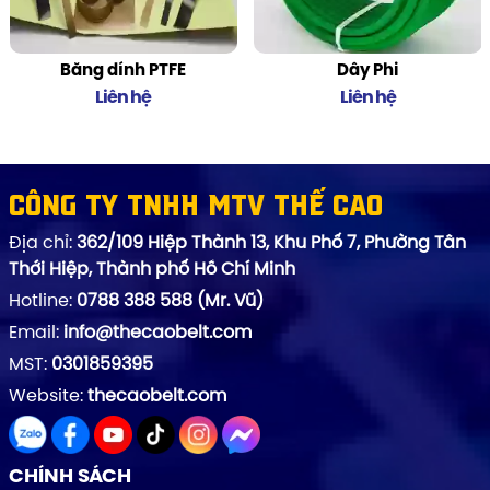
Băng dính PTFE
Dây Phi
Liên hệ
Liên hệ
Công ty TNHH MTV Thế Cao
Địa chỉ:
362/109 Hiệp Thành 13, Khu Phố 7, Phường Tân
Thới Hiệp, Thành phố Hồ Chí Minh
Hotline:
0788 388 588 (Mr. Vũ)
Email:
info@thecaobelt.com
MST:
0301859395
Website:
thecaobelt.com
CHÍNH SÁCH