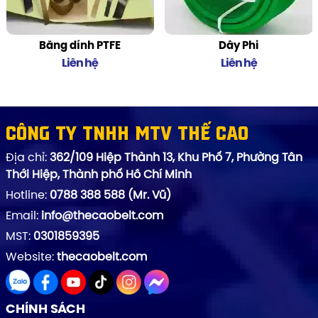
Băng dính PTFE
Dây Phi
Liên hệ
Liên hệ
Công ty TNHH MTV Thế Cao
Địa chỉ:
362/109 Hiệp Thành 13, Khu Phố 7, Phường Tân
Thới Hiệp, Thành phố Hồ Chí Minh
Hotline:
0788 388 588 (Mr. Vũ)
Email:
info@thecaobelt.com
MST:
0301859395
Website:
thecaobelt.com
CHÍNH SÁCH