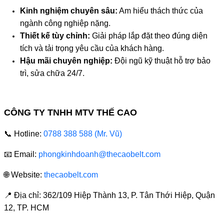
Kinh nghiệm chuyên sâu:
Am hiểu thách thức của
ngành công nghiệp nặng.
Thiết kế tùy chỉnh:
Giải pháp lắp đặt theo đúng diện
tích và tải trọng yêu cầu của khách hàng.
Hậu mãi chuyên nghiệp:
Đội ngũ kỹ thuật hỗ trợ bảo
trì, sửa chữa 24/7.
LIÊN HỆ TƯ VẤN & BÁO GIÁ NGAY
CÔNG TY TNHH MTV THẾ CAO
📞 Hotline:
0788 388 588 (Mr. Vũ)
📧 Email:
phongkinhdoanh@thecaobelt.com
🌐 Website:
thecaobelt.com
📍 Địa chỉ: 362/109 Hiệp Thành 13, P. Tân Thới Hiệp, Quận
12, TP. HCM