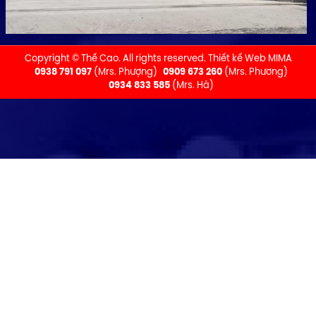
Copyright © Thế Cao. All rights reserved.
Thiết kế Web MIMA
0938 791 097
(Mrs. Phượng)
0909 673 260
(Mrs. Phương)
0934 833 585
(Mrs. Hà)