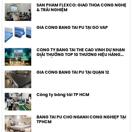
bán thành phẩm và thành phẩm.
SẢN PHẨM FLEXCO: GIAO THOA CÔNG NGHỆ
& TRẢI NGHIỆM
GIA CÔNG BĂNG TẢI PU TẠI GÒ VẤP
CÔNG TY BĂNG TẢI THẾ CAO VINH DỰ NHẬN
GIẢI THƯỞNG TOP 10 THƯƠNG HIỆU HÀNG
ĐẦU VIỆT NAM
GIA CÔNG BĂNG TẢI PU TẠI QUẬN 12
Công ty băng tải TP HCM
BĂNG TẢI PU CHO NGÀNH CÔNG NGHIỆP TẠI
TPHCM