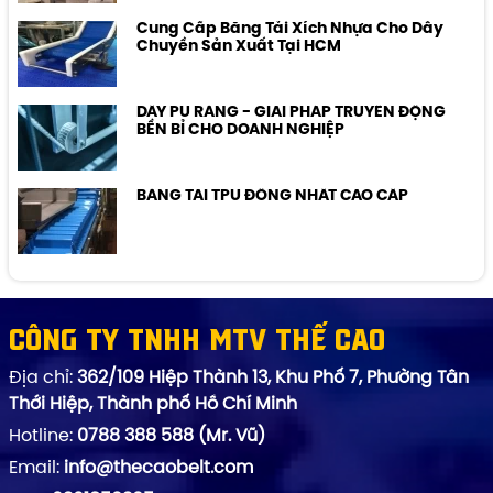
Cung Cấp Băng Tải Xích Nhựa Cho Dây
Chuyền Sản Xuất Tại HCM
DÂY PU RĂNG - GIẢI PHÁP TRUYỀN ĐỘNG
BỀN BỈ CHO DOANH NGHIỆP
BĂNG TẢI TPU ĐỒNG NHẤT CAO CẤP
Công ty TNHH MTV Thế Cao
Địa chỉ:
362/109 Hiệp Thành 13, Khu Phố 7, Phường Tân
Thới Hiệp, Thành phố Hồ Chí Minh
Hotline:
0788 388 588 (Mr. Vũ)
Email:
info@thecaobelt.com