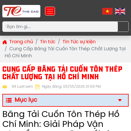
Trang chủ
Tin tức
Tin Tức sự kiện
Cung Cấp Băng Tải Cuốn Tôn Thép Chất Lượng Tại
Hồ Chí Minh
CUNG CẤP BĂNG TẢI CUỐN TÔN THÉP
CHẤT LƯỢNG TẠI HỒ CHÍ MINH
96 Lượt xem
Ngày đăng: 05/05/2026 01:09 PM
Mục lục
Băng Tải Cuốn Tôn Thép Hồ
Chí Minh: Giải Pháp Vận