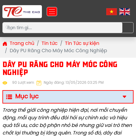
Trang chủ
Tin tức
Tin Tức sự kiện
Dây PU Răng Cho Máy Móc Công Nghiệp
DÂY PU RĂNG CHO MÁY MÓC CÔNG
NGHIỆP
90 Lượt xem
Ngày đăng: 13/05/2026 03:25 PM
Mục lục
Trong thế giới công nghiệp hiện đại, nơi mỗi chuyển
động, mỗi quy trình đều đòi hỏi sự chính xác và hiệu
quả tối ưu, các bộ phận nhỏ bé nhưng giữ vai trò then
chốt lại thường bị lãng quên. Trong số đó, dây đai