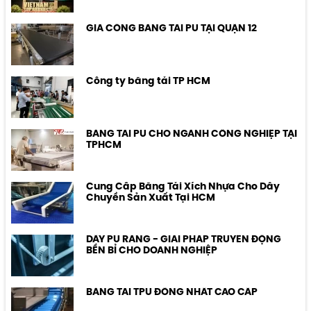
GIA CÔNG BĂNG TẢI PU TẠI QUẬN 12
Công ty băng tải TP HCM
BĂNG TẢI PU CHO NGÀNH CÔNG NGHIỆP TẠI
TPHCM
Cung Cấp Băng Tải Xích Nhựa Cho Dây
Chuyền Sản Xuất Tại HCM
DÂY PU RĂNG - GIẢI PHÁP TRUYỀN ĐỘNG
BỀN BỈ CHO DOANH NGHIỆP
BĂNG TẢI TPU ĐỒNG NHẤT CAO CẤP