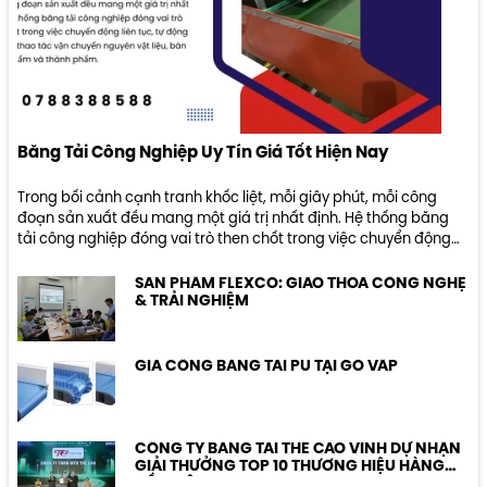
Băng Tải Công Nghiệp Uy Tín Giá Tốt Hiện Nay
Trong bối cảnh cạnh tranh khốc liệt, mỗi giây phút, mỗi công
đoạn sản xuất đều mang một giá trị nhất định. Hệ thống băng
tải công nghiệp đóng vai trò then chốt trong việc chuyển động
liên tục, tự động hóa các thao tác vận chuyển nguyên vật liệu,
bán thành phẩm và thành phẩm.
SẢN PHẨM FLEXCO: GIAO THOA CÔNG NGHỆ
& TRẢI NGHIỆM
GIA CÔNG BĂNG TẢI PU TẠI GÒ VẤP
CÔNG TY BĂNG TẢI THẾ CAO VINH DỰ NHẬN
GIẢI THƯỞNG TOP 10 THƯƠNG HIỆU HÀNG
ĐẦU VIỆT NAM